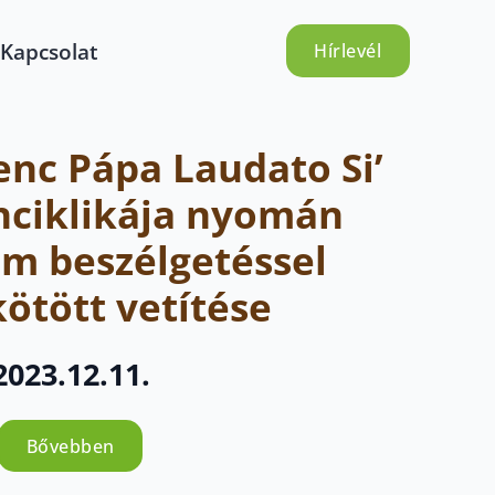
Kapcsolat
Hírlevél
renc Pápa Laudato Si’
nciklikája nyomán
ilm beszélgetéssel
ötött vetítése
2023.12.11.
Bővebben