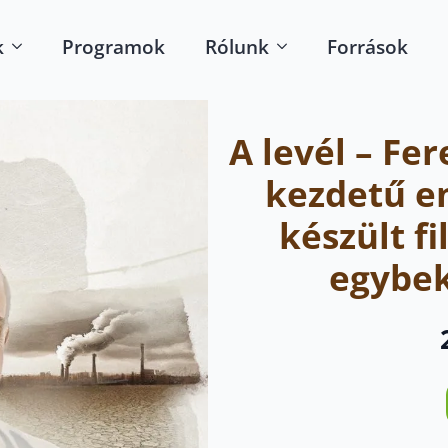
k
Programok
Rólunk
Források
A levél – Fe
kezdetű e
készült f
egybek