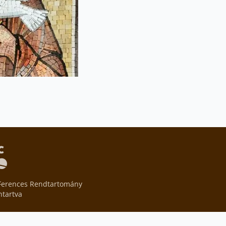
Ferences Rendtartomány
ntartva