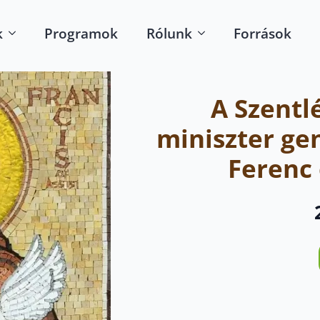
k
Programok
Rólunk
Források
A Szentl
miniszter gen
Ferenc 