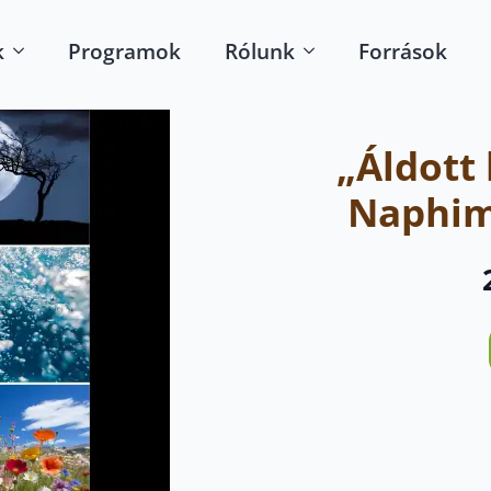
k
Programok
Rólunk
Források
„Áldott 
Naphim