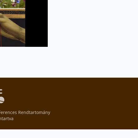
Ferences Rendtartomány
ntartva