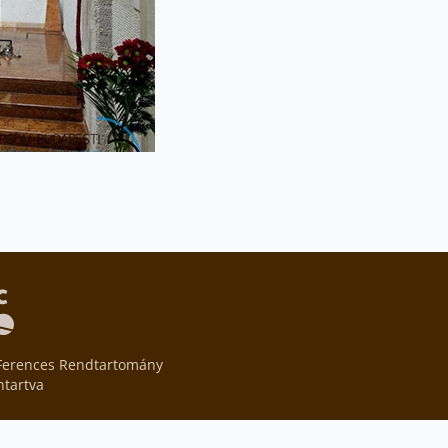
Ferences Rendtartomány
ntartva